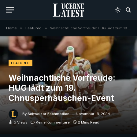
»
»
Home
Featured
Weihnachtliche Vorfreude: HUG lädt zum 19. Chnusperhäuschen-Event
FEATURED
Weihnachtliche Vorfreude:
HUG lädt zum 19.
Chnusperhäuschen-Event
By
Schweizer Fachmedien
November 15, 2024
5
Views
Keine Kommentare
2 Mins Read