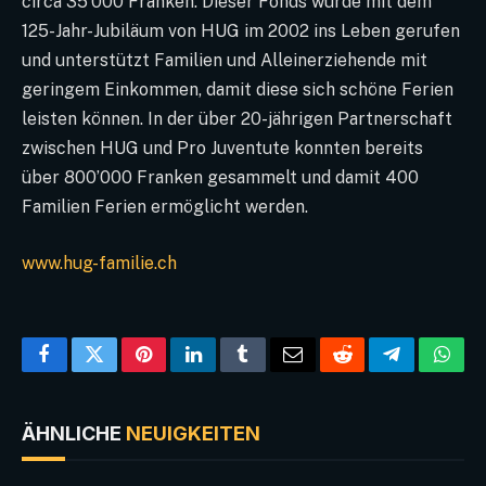
circa 35’000 Franken. Dieser Fonds wurde mit dem
125-Jahr-Jubiläum von HUG im 2002 ins Leben gerufen
und unterstützt Familien und Alleinerziehende mit
geringem Einkommen, damit diese sich schöne Ferien
leisten können. In der über 20-jährigen Partnerschaft
zwischen HUG und Pro Juventute konnten bereits
über 800’000 Franken gesammelt und damit 400
Familien Ferien ermöglicht werden.
www.hug-familie.ch
Facebook
Twitter
Pinterest
LinkedIn
Tumblr
Email
Reddit
Telegram
What
ÄHNLICHE
NEUIGKEITEN