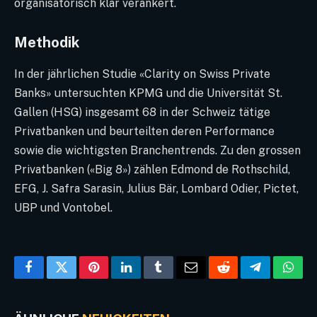
organisatorisch klar verankert.
Methodik
In der jährlichen Studie «Clarity on Swiss Private
Banks» untersuchten KPMG und die Universität St.
Gallen (HSG) insgesamt 68 in der Schweiz tätige
Privatbanken und beurteilten deren Performance
sowie die wichtigsten Branchentrends. Zu den grossen
Privatbanken («Big 8») zählen Edmond de Rothschild,
EFG, J. Safra Sarasin, Julius Bär, Lombard Odier, Pictet,
UBP und Vontobel.
Facebook
Twitter
Pinterest
LinkedIn
Tumblr
Email
Reddit
Telegram
What