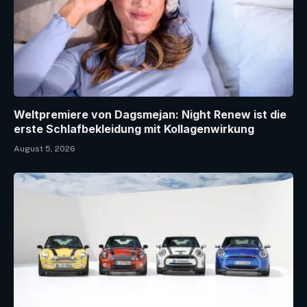
Weltpremiere von Dagsmejan: Night Renew ist die
erste Schlafbekleidung mit Kollagenwirkung
August 5, 2026