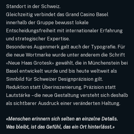
Standort in der Schweiz.
Gleichzeitig verbindet das Grand Casino Basel
innerhalb der Gruppe bewusst lokale
Entscheidungsfreiheit mit internationaler Erfahrung
und strategischer Expertise.
Besonderes Augenmerk galt auch der Typografie. Für
die neue Wortmarke wurde unter anderem die Schrift
«Neue Haas Grotesk» gewählt, die in Münchenstein bei
Basel entwickelt wurde und bis heute weltweit als
Sinnbild für Schweizer Design­präzision gilt.
Reduktion statt Überinszenierung, Präzision statt
Lautstärke – die neue Gestaltung versteht sich deshalb
als sichtbarer Ausdruck einer veränderten Haltung.
«Menschen erinnern sich selten an einzelne Details.
Was bleibt, ist das Gefühl, das ein Ort hinterlässt.»