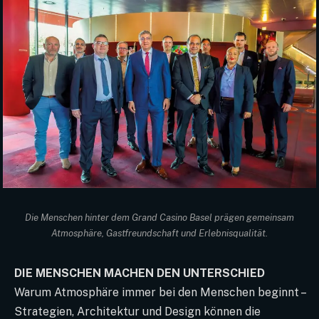
Die Menschen hinter dem Grand Casino Basel prägen gemeinsam
Atmosphäre, Gastfreundschaft und Erlebnisqualität.
DIE MENSCHEN MACHEN DEN UNTERSCHIED
Warum Atmosphäre immer bei den Menschen beginnt –
Strategien, Architektur und Design können die