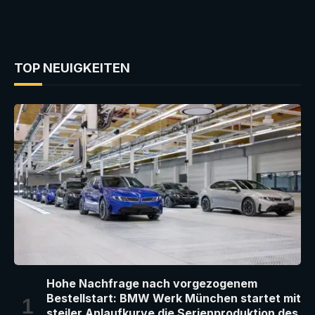
TOP NEUIGKEITEN
Hohe Nachfrage nach vorgezogenem
Bestellstart: BMW Werk München startet mit
steiler Anlaufkurve die Serienproduktion des