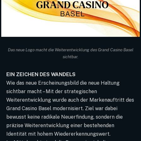
Das neue Logo macht die Weiterentwicklung des Grand Casino Basel
sichtbar.
EIN ZEICHEN DES WANDELS
Wie das neue Erscheinungsbild die neue Haltung
sichtbar macht – Mit der strategischen
Weiterentwicklung wurde auch der Markenauftritt des
Grand Casino Basel modernisiert. Ziel war dabei
bewusst keine radikale Neuerfindung, sondern die
präzise Weiterentwicklung einer bestehenden
Identität mit hohem Wiedererkennungswert.