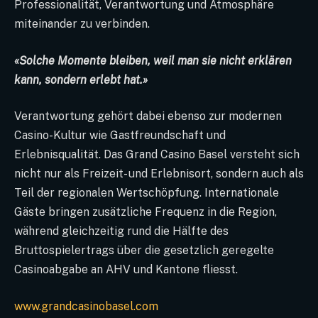
Professionalität, Verantwortung und Atmosphäre
miteinander zu verbinden.
«Solche Momente bleiben, weil man sie nicht erklären
kann, sondern erlebt hat.»
Verantwortung gehört dabei ebenso zur modernen
Casino-­Kultur wie Gastfreundschaft und
Erlebnisqualität. Das Grand Casino Basel versteht sich
nicht nur als Freizeit- und Erlebnisort, sondern auch als
Teil der regionalen Wertschöpfung. Internationale
Gäste bringen zusätzliche Frequenz in die Region,
während gleichzeitig rund die Hälfte des
Bruttospielertrags über die gesetzlich geregelte
Casinoabgabe an AHV und Kantone fliesst.
www.grandcasinobasel.com