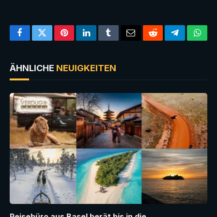
Facebook
Twitter
Pinterest
LinkedIn
Tumblr
Email
Reddit
Telegram
What
ÄHNLICHE
NEUIGKEITEN
Reisebüro aus Basel berät bis in die