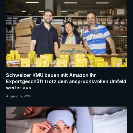
Schweizer KMU bauen mit Amazon ihr
Exportgeschäft trotz dem anspruchsvollen Umfeld
weiter aus
August 5, 2026