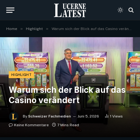
»
»
Home
Highlight
Warum sich der Blick auf das Casino verändert
HIGHLIGHT
Warum sich der Blick auf das
Casino verändert
By
Schweizer Fachmedien
Juni 5, 2026
1
Views
Keine Kommentare
7 Mins Read