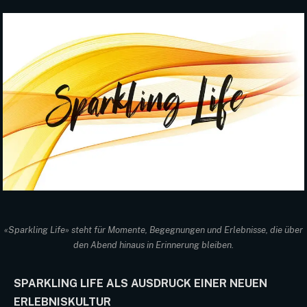
«Sparkling Life» steht für Momente, Begegnungen und Erlebnisse, die über
den Abend hinaus in Erinnerung bleiben.
SPARKLING LIFE ALS AUSDRUCK EINER NEUEN
ERLEBNISKULTUR