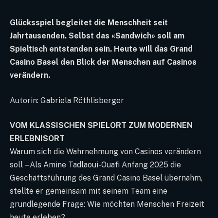
Glücksspiel begleitet die Menschheit seit
Jahrtausenden. Selbst das «Sandwich» soll am
Spieltisch entstanden sein. Heute will das Grand
Casino Basel den Blick der Menschen auf Casinos
verändern.
Autorin: Gabriela Röthlisberger
VOM KLASSISCHEN SPIELORT ZUM MODERNEN
ERLEBNISORT
Warum sich die Wahrnehmung von Casinos verändern
soll – Als Amine Tadlaoui-Ouafi Anfang 2025 die
Geschäftsführung des Grand Casino Basel übernahm,
stellte er gemeinsam mit seinem Team eine
grundlegende Frage: Wie möchten Menschen Freizeit
heute erleben?