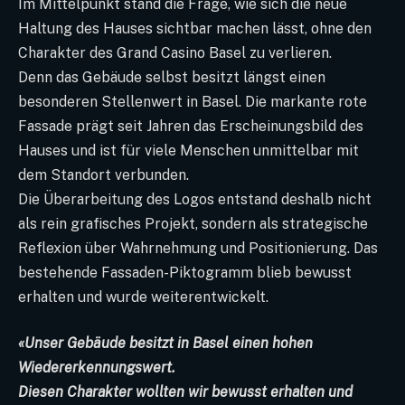
Im Mittelpunkt stand die Frage, wie sich die neue
Haltung des Hauses sichtbar machen lässt, ohne den
Charakter des Grand Casino Basel zu verlieren.
Denn das Gebäude selbst besitzt längst einen
besonderen Stellenwert in Basel. Die markante rote
Fassade prägt seit Jahren das Erscheinungsbild des
Hauses und ist für viele Menschen unmittelbar mit
dem Standort verbunden.
Die Überarbeitung des Logos entstand deshalb nicht
als rein grafisches Projekt, sondern als strategische
Reflexion über Wahrnehmung und Positionierung. Das
bestehende Fassaden-­Pikto­gramm blieb bewusst
erhalten und wurde weiterentwickelt.
«Unser Gebäude besitzt in Basel einen hohen
Wiedererkennungs­wert.
Diesen Charakter wollten wir bewusst erhalten und