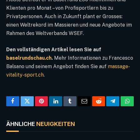
Klienten pro Monat – von Profisportlern bis zu
Privatpersonen. Auch in Zukunft plant er Grosses:
einen Weltrekord im Massieren und neue Angebote im
Rahmen des Weltverbands WSEF.
Den vollständigen Artikel lesen Sie auf
baselrundschau.ch
.
Mehr Informationen zu Francesco
Balsano und seinem Angebot finden Sie auf
massage-
vitality-sport.ch
.
Facebook
Twitter
Pinterest
LinkedIn
Tumblr
Email
Reddit
Telegram
What
ÄHNLICHE
NEUIGKEITEN