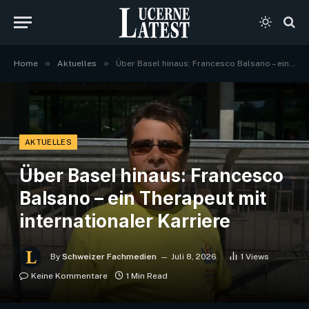
»
»
Home
Aktuelles
Über Basel hinaus: Francesco Balsano – ein Therapeut mit internationaler Karriere
AKTUELLES
Über Basel hinaus: Francesco
Balsano – ein Therapeut mit
internationaler Karriere
By
Schweizer Fachmedien
Juli 8, 2026
1
Views
Keine Kommentare
1 Min Read