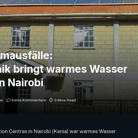
omausfälle:
nik bringt warmes Wasser
n Nairobi
ws
Keine Kommentare
3 Mins Read
on Centres in Nairobi (Kenia) war warmes Wasser