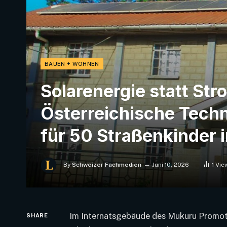
BAUEN + WOHNEN
Solarenergie statt Str
Österreichische Tech
für 50 Straßenkinder i
By
Schweizer Fachmedien
Juni 10, 2026
1
Vie
Im Internatsgebäude des Mukuru Promoti
SHARE