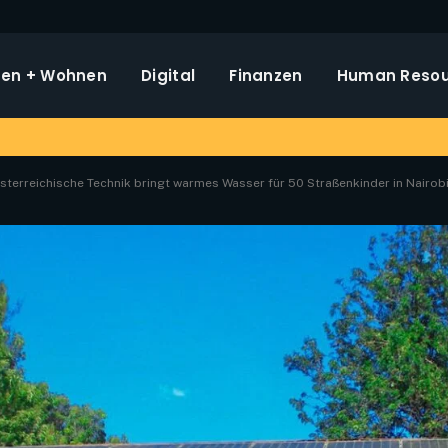
en + Wohnen
Digital
Finanzen
Human Resou
sterreichische Technik bringt warmes Wasser für 50 Straßenkinder in Nairob