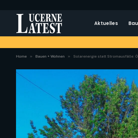
Aktuelles
Bau
»
»
Home
Bauen + Wohnen
Solarenergie statt Stromausfälle: Ö