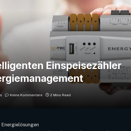
lligenten Einspeisezähler
nergiemanagement
ws
Keine Kommentare
2 Mins Read
er Energielösungen