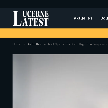
Aktuelles
Bau
»
»
Home
Aktuelles
M-TEC präsentiert intelligenten Einspeis