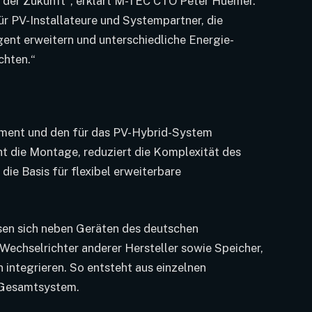
e der Zukunft“, erklärt M-TEC CTO Peter Huemer.
für PV-Installateure und Systempartner, die
gent erweitern und unterschiedliche Energie-
chten.“
ment und den für das PV-Hybrid-System
ht die Montage, reduziert die Komplexität des
ie Basis für flexibel erweiterbare
sen sich neben Geräten des deutschen
echselrichter anderer Hersteller sowie Speicher,
ntegrieren. So entsteht aus einzelnen
 Gesamtsystem.