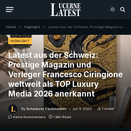
»
»
Home
Highlight
Latest aus der Schweiz: Prestige Magazin und Verleger Francesco Ciringione weltweit als TOP Luxury Media 2026 anerkannt
HIGHLIGHT
Latest aus der Schweiz:
Prestige Magazin und
Verleger Francesco Ciringione
weltweit als TOP Luxury
Media 2026 anerkannt
By
Schweizer Fachmedien
Juli 9, 2026
1
Views
Keine Kommentare
1 Min Read