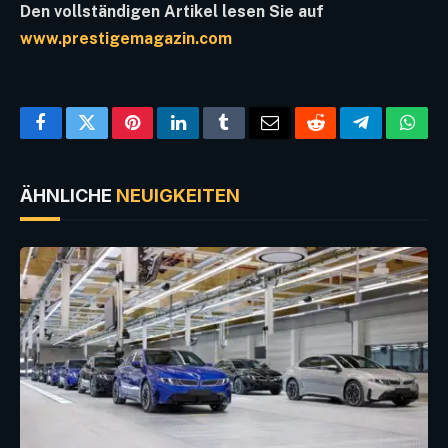
Den vollständigen Artikel lesen Sie auf
www.prestigemagazin.com
Facebook
Twitter
Pinterest
LinkedIn
Tumblr
Email
Reddit
Telegram
What
ÄHNLICHE
NEUIGKEITEN