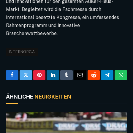
und Innovationen für den gesamten Außer-Haus-
Markt. Begleitet wird die Fachmesse durch
international besetzte Kongresse, ein umfassendes
Rahmenprogramm und innovative
Branchenwettbewerbe.
INTERNORGA
Facebook
Twitter
Pinterest
LinkedIn
Tumblr
Email
Reddit
Telegram
What
ÄHNLICHE
NEUIGKEITEN