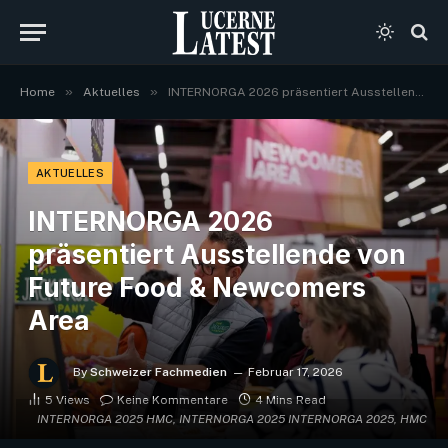
»
»
Home
Aktuelles
INTERNORGA 2026 präsentiert Ausstellende von Future Food & Newcomers Area
AKTUELLES
INTERNORGA 2026
präsentiert Ausstellende von
Future Food & Newcomers
Area
By
Schweizer Fachmedien
Februar 17, 2026
5
Views
Keine Kommentare
4 Mins Read
INTERNORGA 2025 HMC, INTERNORGA 2025 INTERNORGA 2025, HMC