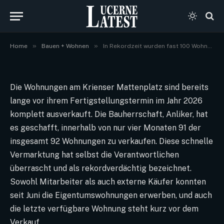
verkauft.
By
Schweizer Fachmedien
Oktober 12, 2024
10
Views
Keine Kommentare
2 Mins Read
»
»
Home
Bauen + Wohnen
In Rekordzeit wurden fast 100 Wohnungen in Kriens verkauft.
Die Wohnungen am Krienser Mattenplatz sind bereits
lange vor ihrem Fertigstellungstermin im Jahr 2026
komplett ausverkauft. Die Bauherrschaft, Anliker, hat
es geschafft, innerhalb von nur vier Monaten 91 der
insgesamt 92 Wohnungen zu verkaufen. Diese schnelle
Vermarktung hat selbst die Verantwortlichen
überrascht und als rekordverdächtig bezeichnet.
Sowohl Mitarbeiter als auch externe Käufer konnten
seit Juni die Eigentumswohnungen erwerben, und auch
die letzte verfügbare Wohnung steht kurz vor dem
Verkauf.