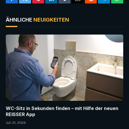
Facebook
Twitter
Pinterest
LinkedIn
Tumblr
Email
Reddit
Telegram
What
ÄHNLICHE
NEUIGKEITEN
WC-Sitz in Sekunden finden – mit Hilfe der neuen
REISSER App
Juli 31, 2026