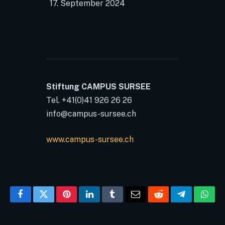
17. September 2024
Stiftung CAMPUS SURSEE
Tel. +41(0)41 926 26 26
info@campus-sursee.ch
www.campus-sursee.ch
Facebook
Twitter
Pinterest
LinkedIn
Tumblr
Email
Reddit
Telegram
What