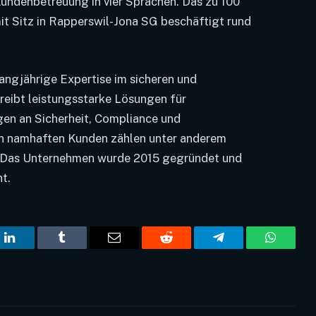
Kundenbetreuung in vier Sprachen. Das zu 100
t Sitz in Rapperswil-Jona SG beschäftigt rund
angjährige Expertise im sicheren und
reibt leistungsstarke Lösungen für
en an Sicherheit, Compliance und
en namhaften Kunden zählen unter anderem
. Das Unternehmen wurde 2015 gegründet und
t.
t
LinkedIn
Tumblr
Email
Reddit
Telegram
WhatsA