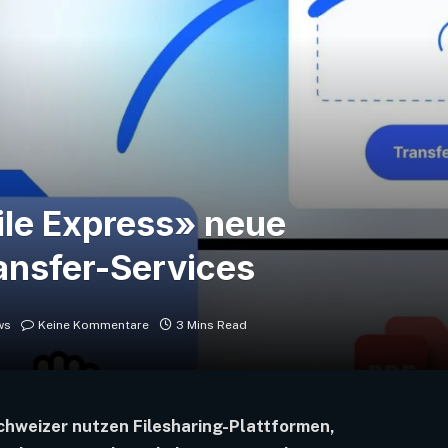
File Express» neue
ansfer-Services
ws
Keine Kommentare
3 Mins Read
chweizer nutzen Filesharing-Plattformen,