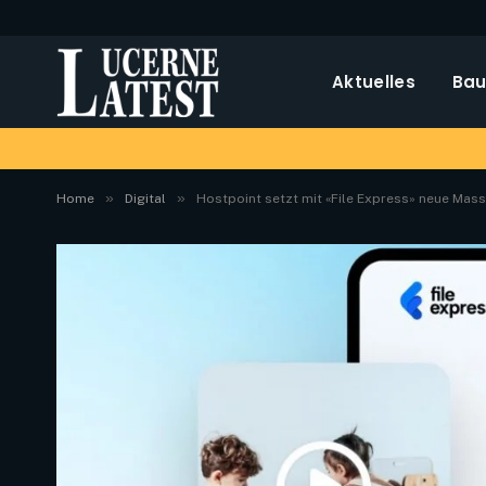
Aktuelles
Bau
»
»
Home
Digital
Hostpoint setzt mit «File Express» neue Mass