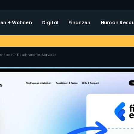
en + Wohnen
Digital
Finanzen
Human Resou
stäbe für Dateitransfer-Services