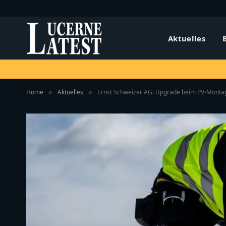
Aktuelles
Home
Aktuelles
Ernst Schweizer AG: Upgrade beim PV-Montage
»
»