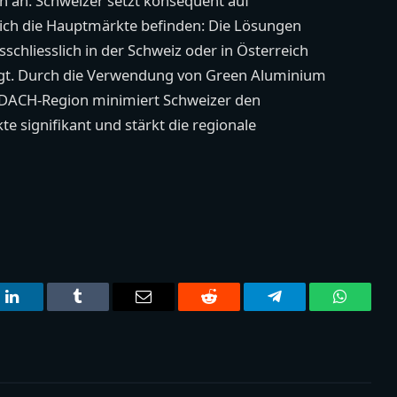
n an. Schweizer setzt konsequent auf
sich die Hauptmärkte befinden: Die Lösungen
schliesslich in der Schweiz oder in Österreich
igt. Durch die Verwendung von Green Aluminium
 DACH-Region minimiert Schweizer den
e signifikant und stärkt die regionale
t
LinkedIn
Tumblr
Email
Reddit
Telegram
WhatsA