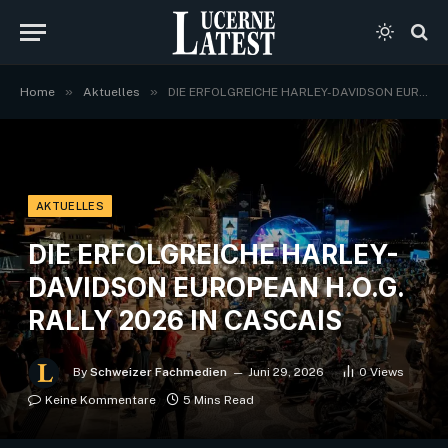
»
»
Home
Aktuelles
DIE ERFOLGREICHE HARLEY-DAVIDSON EUROPEAN H.O.G. RALLY 2026 IN CASCAIS
AKTUELLES
DIE ERFOLGREICHE HARLEY-
DAVIDSON EUROPEAN H.O.G.
RALLY 2026 IN CASCAIS
By
Schweizer Fachmedien
Juni 29, 2026
0
Views
Keine Kommentare
5 Mins Read