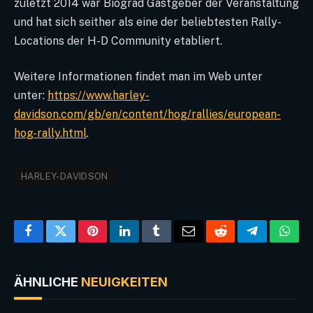
zuletzt 2014 war Biograd Gastgeber der Veranstaltung
und hat sich seither als eine der beliebtesten Rally-
Locations der H-D Community etabliert.
Weitere Informationen findet man im Web unter
unter:
https://www.harley-
davidson.com/gb/en/content/hog/rallies/european-
hog-rally.html
.
HARLEY-DAVIDSON
Facebook
Twitter
Pinterest
LinkedIn
Tumblr
Email
Reddit
Telegram
What
ÄHNLICHE
NEUIGKEITEN