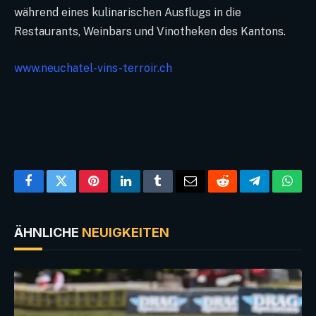
während eines kulinarischen Ausflugs in die
Restaurants, Weinbars und Vinotheken des Kantons.
www.neuchatel-vins-terroir.ch
Facebook
Twitter
Pinterest
LinkedIn
Tumblr
Email
Reddit
Telegram
What
ÄHNLICHE
NEUIGKEITEN