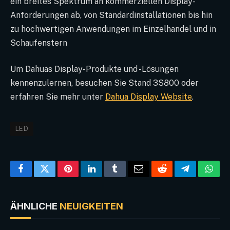
ein breites Spektrum an kommerziellen Display-
Anforderungen ab, von Standardinstallationen bis hin
zu hochwertigen Anwendungen im Einzelhandel und in
Schaufenstern
Um Dahuas Display-Produkte und -Lösungen
kennenzulernen, besuchen Sie Stand 3S800 oder
erfahren Sie mehr unter
Dahua Display Website
.
LED
Facebook
Twitter
Pinterest
LinkedIn
Tumblr
Email
Reddit
Telegram
What
ÄHNLICHE
NEUIGKEITEN