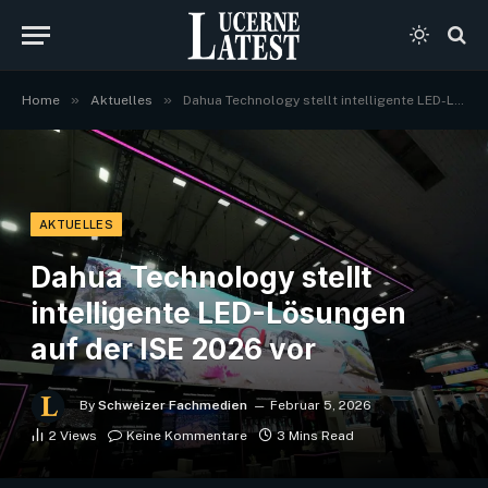
»
»
Home
Aktuelles
Dahua Technology stellt intelligente LED-Lösungen auf der ISE 2026 vor
AKTUELLES
Dahua Technology stellt
intelligente LED-Lösungen
auf der ISE 2026 vor
By
Schweizer Fachmedien
Februar 5, 2026
2
Views
Keine Kommentare
3 Mins Read