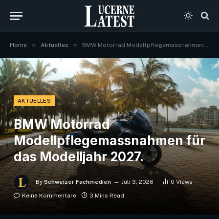
»
»
Home
Aktuelles
BMW Motorrad Modellpflegemassnahmen für das Modelljahr 2027.
AKTUELLES
BMW Motorrad
Modellpflegemassnahmen für
das Modelljahr 2027.
By
Schweizer Fachmedien
Juli 3, 2026
0
Views
Keine Kommentare
3 Mins Read