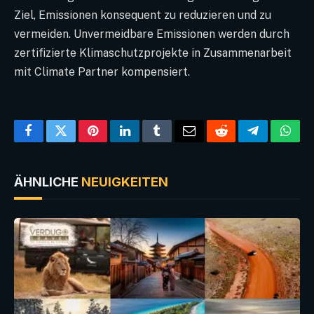
Ziel, Emissionen konsequent zu reduzieren und zu
vermeiden. Unvermeidbare Emissionen werden durch
zertifizierte Klimaschutzprojekte in Zusammenarbeit
mit Climate Partner kompensiert.
Facebook
Twitter
Pinterest
LinkedIn
Tumblr
Email
Reddit
Telegram
What
ÄHNLICHE
NEUIGKEITEN