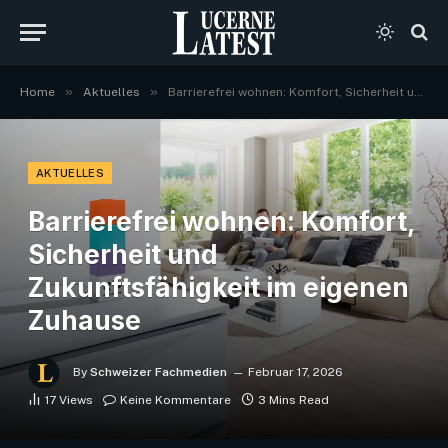
»
»
Home
Aktuelles
Barrierefrei wohnen: Komfort, Sicherheit und Zukunftsfähigkeit im eigenen Zuhause
AKTUELLES
Barrierefrei wohnen: Komfort,
Sicherheit und
Zukunftsfähigkeit im eigenen
Zuhause
By
Schweizer Fachmedien
Februar 17, 2026
17
Views
Keine Kommentare
3 Mins Read