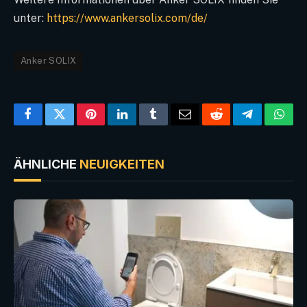
unter:
https://www.ankersolix.com/de/
Anker SOLIX
Facebook
Twitter
Pinterest
LinkedIn
Tumblr
Email
Reddit
Telegram
What
ÄHNLICHE
NEUIGKEITEN