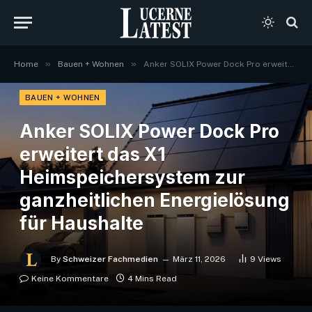
»
»
Home
Bauen + Wohnen
Anker SOLIX Power Dock Pro erweitert das X1 Heimspeichersystem zur ganzheitlichen Energielösung für Haushalte
BAUEN + WOHNEN
Anker SOLIX Power Dock Pro
erweitert das X1
Heimspeichersystem zur
ganzheitlichen Energielösung
für Haushalte
By
Schweizer Fachmedien
März 11, 2026
9
Views
Keine Kommentare
4 Mins Read