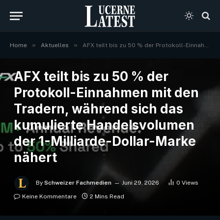
»
»
Home
Aktuelles
AFX teilt bis zu 50 % der Protokoll-Einnahmen mit den Tradern, während sich das kumulierte Handelsvolumen der 1-Milliarde-Dollar-Marke nähert
AKTUELLES
AFX teilt bis zu 50 % der
Protokoll-Einnahmen mit den
Tradern, während sich das
kumulierte Handelsvolumen
der 1-Milliarde-Dollar-Marke
nähert
By
Schweizer Fachmedien
Juni 29, 2026
0
Views
Keine Kommentare
2 Mins Read