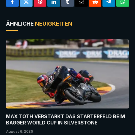
Facebook
Twitter
Pinterest
LinkedIn
Tumblr
Email
Reddit
Telegram
What
ÄHNLICHE
NEUIGKEITEN
MAX TOTH VERSTÄRKT DAS STARTERFELD BEIM
BAGGER WORLD CUP IN SILVERSTONE
August 6, 2026